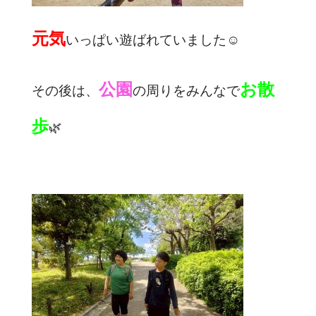
元気
いっぱい遊ばれていました☺️
公園
お散
その後は、
の周りをみんなで
歩
🌿