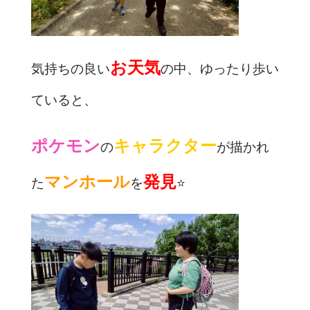
お天気
気持ちの良い
の中、ゆったり歩い
ていると、
ポケモン
キャラクター
の
が描かれ
マンホール
発見
た
を
⭐️