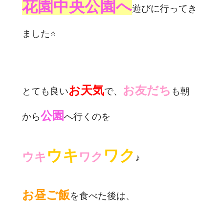
花園中央公園へ
遊びに行ってき
ました⭐️
お天気
お友だち
とても良い
で、
も朝
公園
から
へ行くのを
ウキ
ワク
ウキ
ワク
♪
お昼ご飯
を食べた後は、