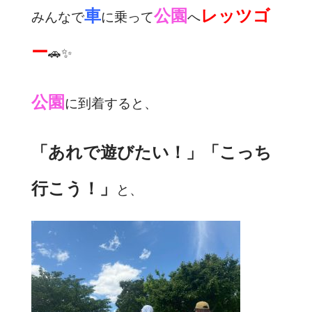
車
公園
レッツゴ
みんなで
に乗って
へ
ー
🚗✨
公園
に到着すると、
「あれで遊びたい！」「こっち
行こう！」
と、