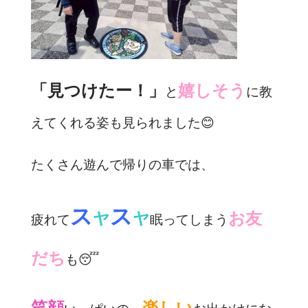
「見つけたー！」
嬉しそう
と
に教
えてくれる姿も見られました😊
たくさん遊んで帰りの車では、
ス
ス
ヤ
ヤ
お友
疲れて
眠ってしまう
だち
も😴
笑顔
楽しい