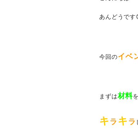
あんどうです
イベ
今回の
材料
まずは
キ
キ
ラ
ラ