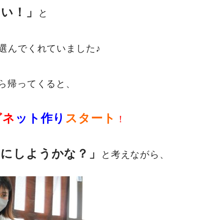
いい！」
と
選んでくれていました♪
ら帰ってくると、
グネ
ット作り
スタート
！
形に
しようかな？」
と考えながら、