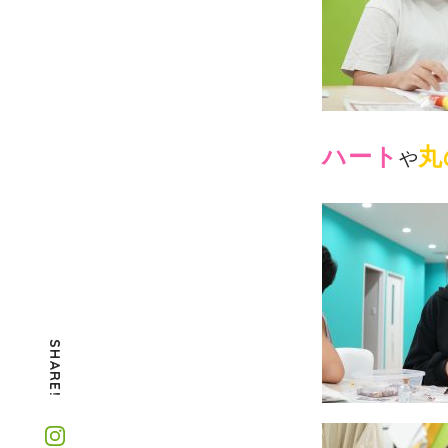
ハート
丸
や
SHARE!