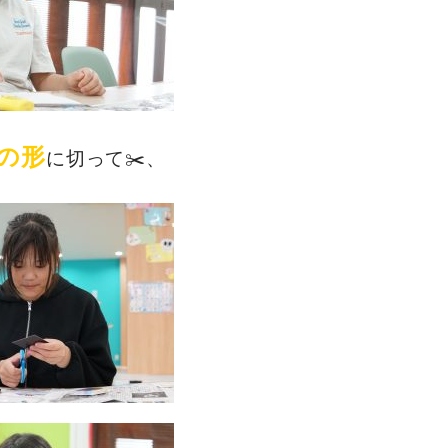
の形
に切って✂️、