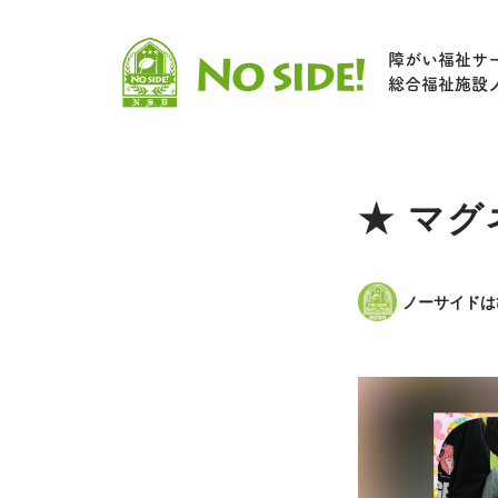
障がい福祉サ
総合福祉施設
★ マ
ノーサイドは