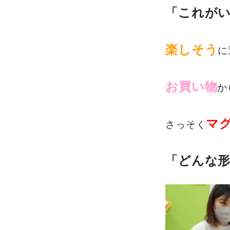
「これが
楽しそう
に
お買い物
か
マ
さっそく
「どんな