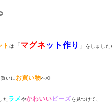

マグネ
ット作り
ント
「
」
は
をしました
お買い物
を買いに
へ💨
ラメ
かわいい
ビーズ
した
や
を見つけて、