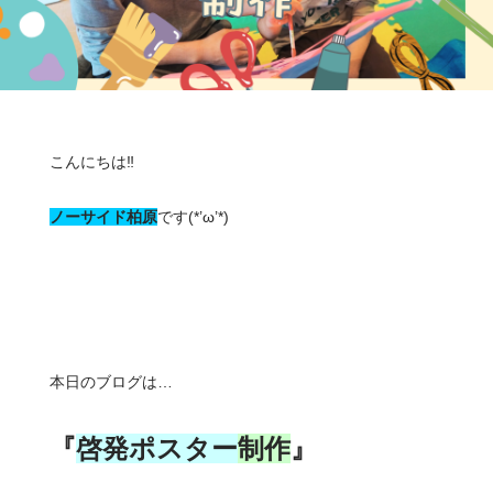
こんにちは‼️
ノーサイド柏原
です(*’ω’*)
本日のブログは…
『
啓発ポスター
制作
』