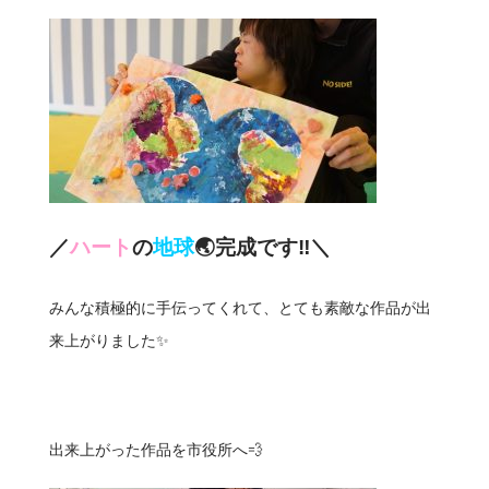
／
ハート
の
地球️
🌏️完成です‼️＼
みんな積極的に手伝ってくれて、とても素敵な作品が出
来上がりました✨️
出来上がった作品を市役所へ💨