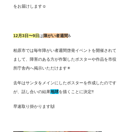
をお届けします☺️
12月3日〜9日
は
障がい者週間
♿
柏原市では毎年障がい者週間啓発イベントを開催されて
まして、障害のある方が作製したポスターや作品を市役
所庁舎内へ掲示いただけます✴️
去年はサンタをメインにしたポスターを作成したのです
が、話し合いの結果
地球
を描くことに決定‼️
早速取り掛かります🙌