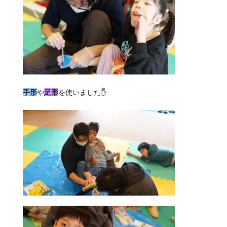
手形
や
足形
を使いました✋