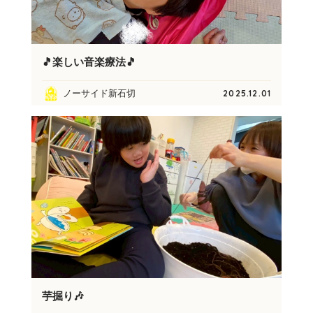
🎵楽しい音楽療法🎵
ノーサイド新石切
2025.12.01
芋掘り🎶