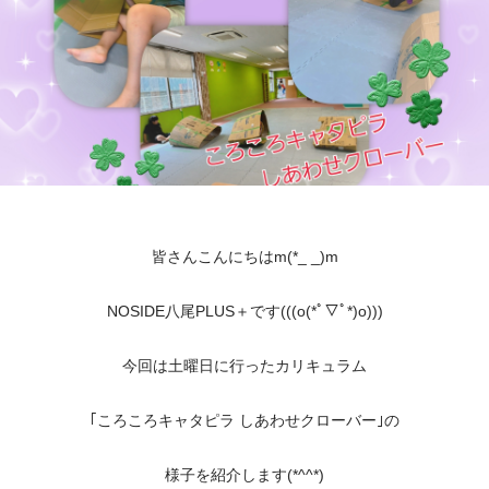
皆さんこんにちはm(*_ _)m
NOSIDE八尾PLUS＋です(((o(*ﾟ▽ﾟ*)o)))
今回は土曜日に行ったカリキュラム
｢ころころキャタピラ しあわせクローバー｣の
様子を紹介します(*^^*)