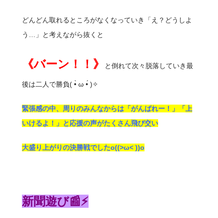
どんどん取れるところがなくなっていき「え？どうしよ
う…」と考えながら抜くと
《バーン！！》
と倒れて次々脱落していき最
後は二人で勝負( •̀ ω •́ )✧
緊張感の中、周りのみんなからは「がんばれー！」「上
いけるよ！」と応援の声がたくさん飛び交い
大盛り上がりの決勝戦でしたo((>ω< ))o
新聞遊び📰⚡