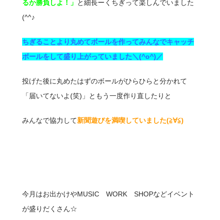
るか勝負しよ！」
と細長ーくちぎって楽しんでいました
(^^♪
ちぎることより丸めてボールを作ってみんなでキャッチ
ボールをして盛り上がっていました＼(^o^)／
投げた後に丸めたはずのボールがひらひらと分かれて
「届いてないよ(笑)」ともう一度作り直したりと
みんなで協力して
新聞遊びを満喫していました(≧∀≦)ゞ
今月はお出かけやMUSIC WORK SHOPなどイベント
が盛りだくさん☆