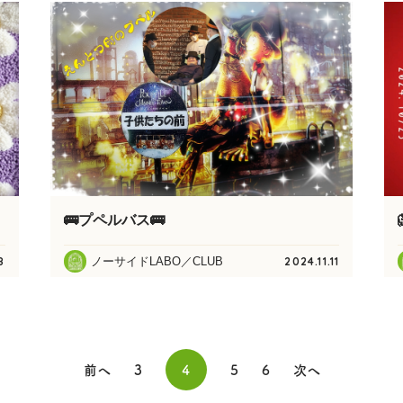
🚌プペルバス🚌
ノーサイドLABO／CLUB
8
2024.11.11
前へ
3
4
5
6
次へ