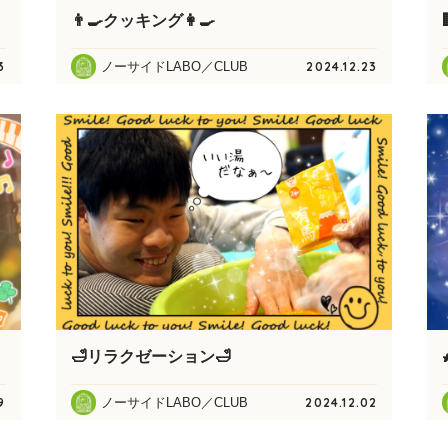
👨‍🍳クッキング👩‍🍳
ノーサイドLABO／CLUB
3
2024.12.23
🛁リラクゼーション🛁
ノーサイドLABO／CLUB
9
2024.12.02