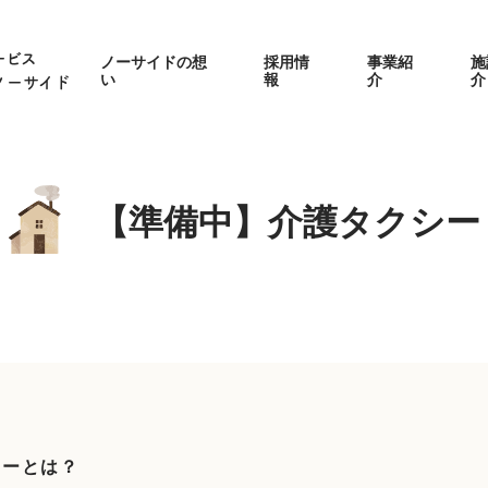
ービス
ノーサイドの想
採用情
事業紹
施
い
報
介
介
ノーサイド
【準備中】介護タクシー
シーとは？