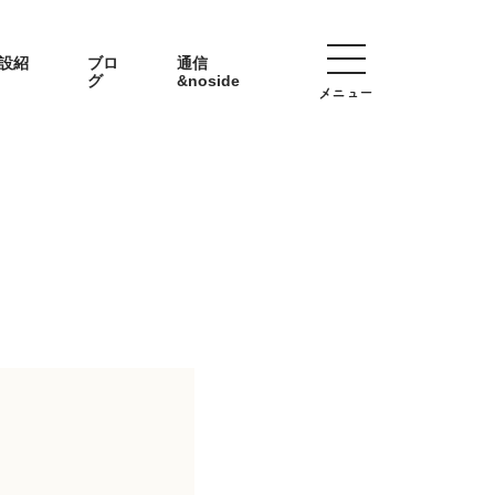
設紹
ブロ
通信
グ
&noside
メニュー