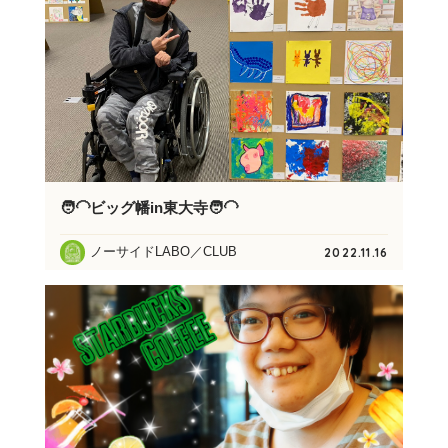
🧑‍🦲ビッグ幡in東大寺🧑‍🦲
ノーサイドLABO／CLUB
2022.11.16