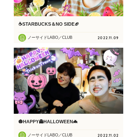
☕STARBUCKS＆NO SIDE🏈
ノーサイドLABO／CLUB
2022.11.09
🎃HAPPY👻HALLOWEEN🦇
ノーサイドLABO／CLUB
2022.11.02